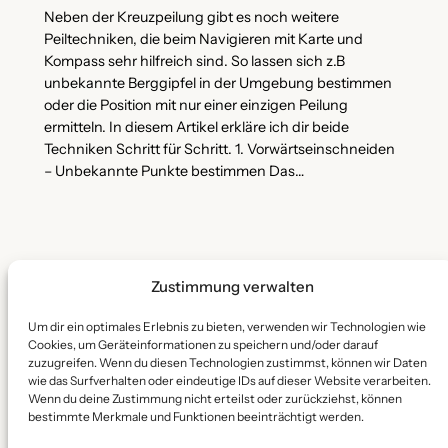
Neben der Kreuzpeilung gibt es noch weitere
Peiltechniken, die beim Navigieren mit Karte und
Kompass sehr hilfreich sind. So lassen sich z.B
unbekannte Berggipfel in der Umgebung bestimmen
oder die Position mit nur einer einzigen Peilung
ermitteln. In diesem Artikel erkläre ich dir beide
Techniken Schritt für Schritt. 1. Vorwärtseinschneiden
– Unbekannte Punkte bestimmen Das…
Zustimmung verwalten
Um dir ein optimales Erlebnis zu bieten, verwenden wir Technologien wie
Stamm Sarowe
Cookies, um Geräteinformationen zu speichern und/oder darauf
zuzugreifen. Wenn du diesen Technologien zustimmst, können wir Daten
wie das Surfverhalten oder eindeutige IDs auf dieser Website verarbeiten.
Christliche Pfadfinderschaft
Wenn du deine Zustimmung nicht erteilst oder zurückziehst, können
bestimmte Merkmale und Funktionen beeinträchtigt werden.