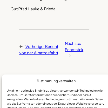
Gut Pfad Hauke & Frieda
Nächste:
←
Vorherige:
Bericht
Schotstek
von der Albatrosfahrt
→
Zustimmung verwalten
Um dir ein optimales Erlebnis zu bieten, verwenden wir Technologien wie
Stamm Sarowe
Cookies, um Geräteinformationen zu speichern und/oder darauf
zuzugreifen. Wenn du diesen Technologien zustimmst, können wir Daten
wie das Surfverhalten oder eindeutige IDs auf dieser Website verarbeiten.
Wenn du deine Zustimmung nicht erteilst oder zurückziehst, können