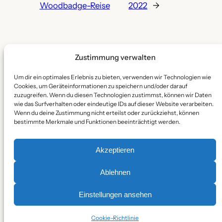
Woodbadge-Reise
2022
→
Zustimmung verwalten
Um dir ein optimales Erlebnis zu bieten, verwenden wir Technologien wie
Stamm Sarowe
Cookies, um Geräteinformationen zu speichern und/oder darauf
zuzugreifen. Wenn du diesen Technologien zustimmst, können wir Daten
wie das Surfverhalten oder eindeutige IDs auf dieser Website verarbeiten.
Christliche Pfadfinderschaft
Wenn du deine Zustimmung nicht erteilst oder zurückziehst, können
bestimmte Merkmale und Funktionen beeinträchtigt werden.
Intern
Datenschutz
Social
Akzeptieren
Stammes Cloud
Impressum
Instagram
Datenschutzerklärung
Ablehnen
Facebook
Cookie-Richtlinie (EU)
YouTube
Einstellungen ansehen
Cookie-Richtlinie